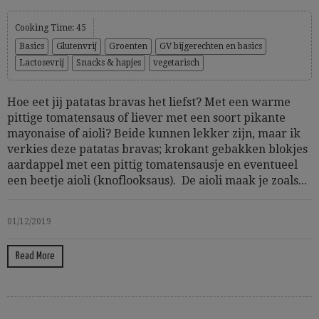
Cooking Time: 45
Basics
Glutenvrij
Groenten
GV bijgerechten en basics
Lactosevrij
Snacks & hapjes
vegetarisch
Hoe eet jij patatas bravas het liefst? Met een warme
pittige tomatensaus of liever met een soort pikante
mayonaise of aioli? Beide kunnen lekker zijn, maar ik
verkies deze patatas bravas; krokant gebakken blokjes
aardappel met een pittig tomatensausje en eventueel
een beetje aioli (knoflooksaus). De aioli maak je zoals...
01/12/2019
Read More