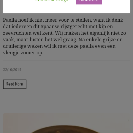
Mediterraan
Vis
Zeevruchten
Paella hoef ik niet meer voor te stellen, want ik denk
dat iedereen dit Spaanse rijstgerecht met kip en
zeevruchten wel kent. Wij maken het eigenlijk niet zo
vaak, maar lusten het wel graag. Na enkele grijze en
druilerige weken wil ik met deze paella even een
vleugje zomer op...
22/10/2019
Read More