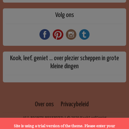
Volg ons
Kook, leef, geniet … over plezier scheppen in grote
kleine dingen
Over ons
Privacybeleid
ALL RIGHTS RESERVED | © 2020 KookLeefGeniet
Site is using a trial version of the theme. Please enter your