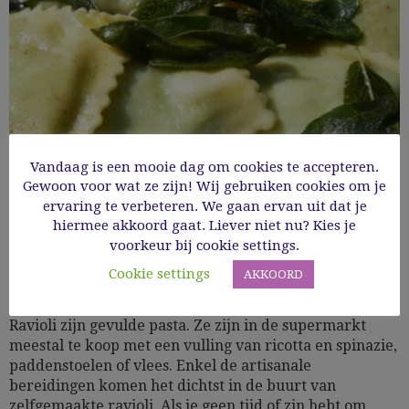
Vandaag is een mooie dag om cookies te accepteren.
Gewoon voor wat ze zijn! Wij gebruiken cookies om je
ervaring te verbeteren. We gaan ervan uit dat je
Ravioli met ricotta en spinazie en salieboter
hiermee akkoord gaat. Liever niet nu? Kies je
voorkeur bij cookie settings.
Cookie settings
AKKOORD
Cooking Time: 60
Groenten
Pasta
Ravioli zijn gevulde pasta. Ze zijn in de supermarkt
meestal te koop met een vulling van ricotta en spinazie,
paddenstoelen of vlees. Enkel de artisanale
bereidingen komen het dichtst in de buurt van
zelfgemaakte ravioli. Als je geen tijd of zin hebt om