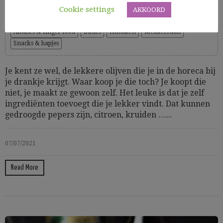
Cookie settings
AKKOORD
Cooking Time: 5'
Amuses & finger food
Basics
Inmaken
Mediterraan
Snacks & hapjes
Je kent ze wel, de lekkere olijven die je in de horeca bij
je drankje krijgt. Waar koop je die toch? Je koopt die
niet, je maakt ze gewoon zelf. Het leuke is dat je zelf
ingrediënten toevoegt die je lekker vindt. Dat kunnen
gedroogde pepers zijn, citroen, kruiden …...
07/07/2021
Read More