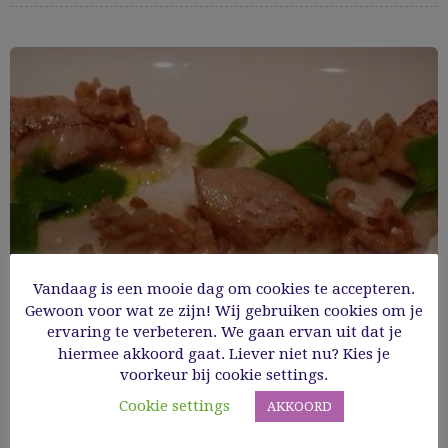
Vandaag is een mooie dag om cookies te accepteren.
Gewoon voor wat ze zijn! Wij gebruiken cookies om je
ervaring te verbeteren. We gaan ervan uit dat je
hiermee akkoord gaat. Liever niet nu? Kies je
voorkeur bij cookie settings.
Roodbaars, crème van aardpeer, jus van
Cookie settings
AKKOORD
postelein en grijze garnaal