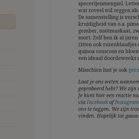
specerijenmengsel. Letter
wat zoveel wil zeggen als
De samenstelling is versc
kruidigheid van o.a. pim
gember, nootmuskaat, zw
soort. Zelf ben ik al jare
zitten ook rozenblaadjes 
quinoa couscous en bloem
een ideaal doordeweeks r
Misschien lust je ook
gero
Laat je ons weten wanneer
geprobeerd hebt? We zijn 
Je kunt hier een reactie na
via
Facebook
of
Instagra
ons te taggen. We zijn tro
vinden.
Hopelijk tot gauw