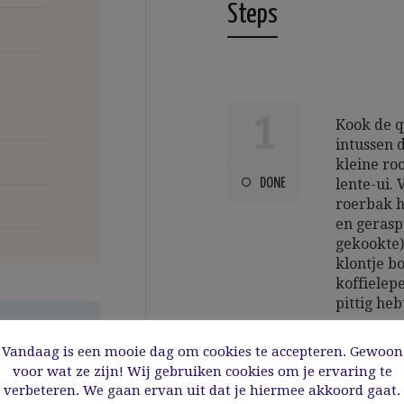
Steps
1
Kook de q
intussen 
kleine roo
DONE
lente-ui. 
roerbak h
en gerasp
gekookte)
klontje b
koffielepe
pittig he
Vandaag is een mooie dag om cookies te accepteren. Gewoon
voor wat ze zijn! Wij gebruiken cookies om je ervaring te
verbeteren. We gaan ervan uit dat je hiermee akkoord gaat.