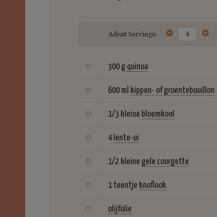
Adjust Servings:
300 g
quinoa
600 ml
kippen- of groentebouillon
1/3 kleine
bloemkool
4
lente-ui
1/2 kleine
gele courgette
1 teentje
knoflook
olijfolie