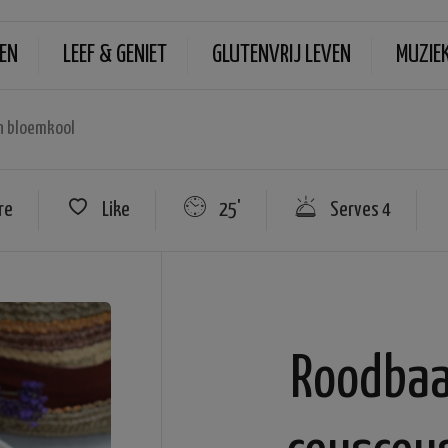
EN
LEEF & GENIET
GLUTENVRIJ LEVEN
MUZIE
n bloemkool
re
Like
25'
Serves 4
Roodbaa