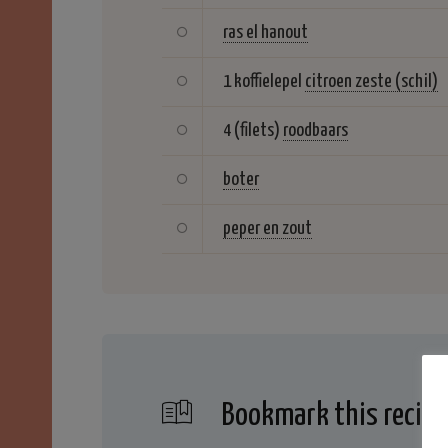
ras el hanout
1 koffielepel
citroen zeste (schil)
4 (filets)
roodbaars
boter
peper en zout
Bookmark this recipe