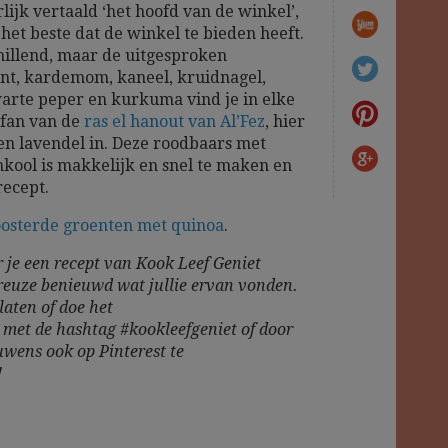
lijk vertaald ‘het hoofd van de winkel’,
 het beste dat de winkel te bieden heeft.
hillend, maar de uitgesproken
ent, kardemom, kaneel, kruidnagel,
arte peper en kurkuma vind je in elke
n fan van de
ras el hanout van Al’Fez
, hier
en lavendel in. Deze roodbaars met
kool is makkelijk en snel te maken en
ecept.
osterde groenten met quinoa
.
 je een recept van Kook Leef Geniet
reuze benieuwd wat jullie ervan vonden.
laten of doe het
m
met de hashtag #kookleefgeniet of door
uwens ook op Pinterest te
!