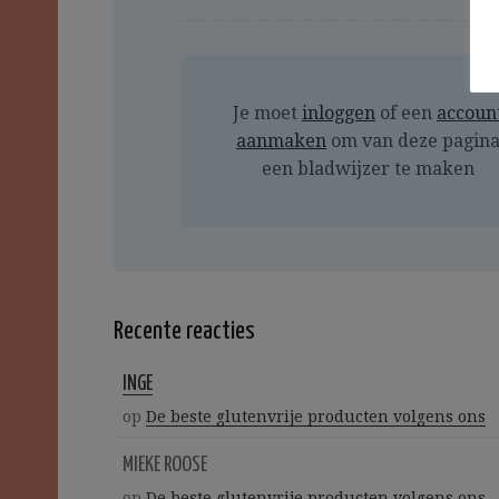
Je moet
inloggen
of een
accoun
aanmaken
om van deze pagin
een bladwijzer te maken
Recente reacties
INGE
op
De beste glutenvrije producten volgens ons
MIEKE ROOSE
op
De beste glutenvrije producten volgens ons