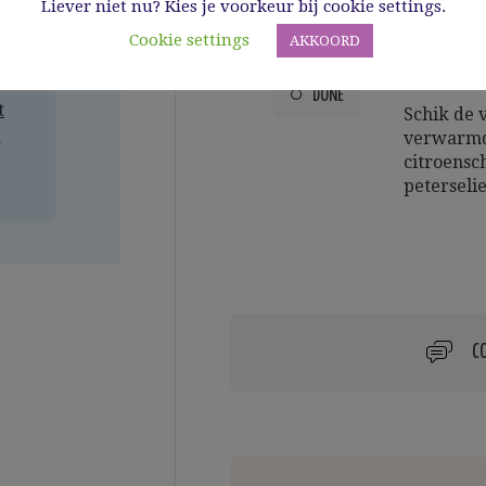
Liever niet nu? Kies je voorkeur bij cookie settings.
2
Dep de roo
Cookie settings
AKKOORD
met een k
en breng 
DONE
t
Schik de v
a
verwarmd
citroensch
peterselie
C