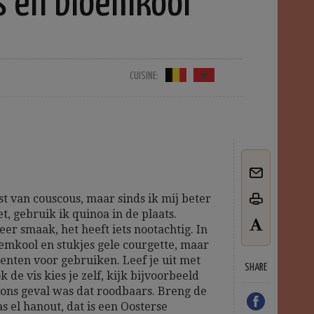
s en bloemkool
CUISINE:
st van couscous, maar sinds ik mij beter
et, gebruik ik quinoa in de plaats.
r smaak, het heeft iets nootachtig. In
oemkool en stukjes gele courgette, maar
enten voor gebruiken. Leef je uit met
SHARE
k de vis kies je zelf, kijk bijvoorbeeld
In ons geval was dat roodbaars. Breng de
 el hanout, dat is een Oosterse