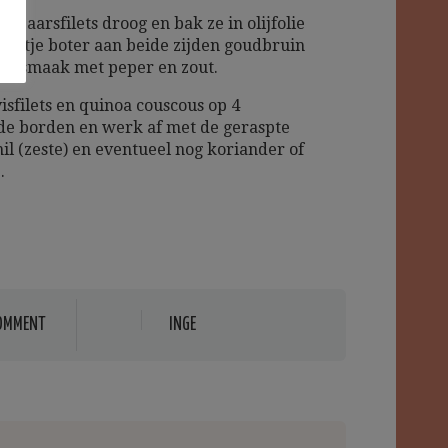
dbaarsfilets droog en bak ze in olijfolie
lontje boter aan beide zijden goudbruin
op smaak met peper en zout.
isfilets en quinoa couscous op 4
e borden en werk af met de geraspte
il (zeste) en eventueel nog koriander of
.
OMMENT
INGE