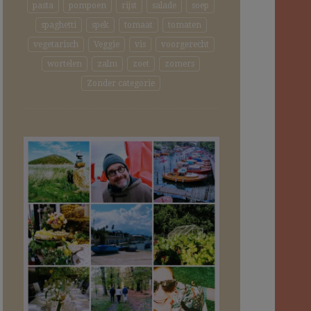
pasta
pompoen
rijst
salade
soep
spaghetti
spek
tomaat
tomaten
vegetarisch
Veggie
vis
voorgerecht
wortelen
zalm
zoet
zomers
Zonder categorie