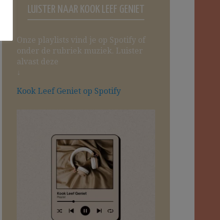
LUISTER NAAR KOOK LEEF GENIET
Onze playlists vind je op Spotify of
onder de rubriek muziek. Luister
alvast deze
↓
Kook Leef Geniet op Spotify