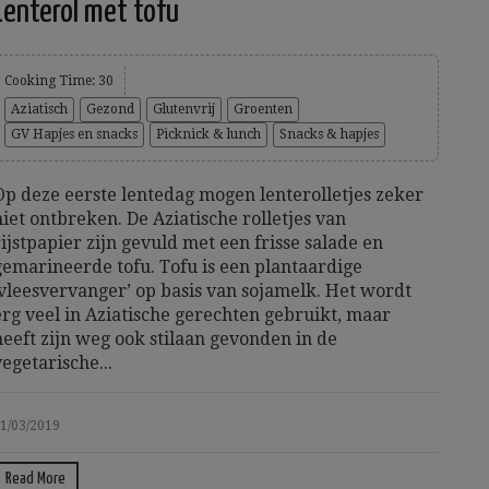
Lenterol met tofu
Cooking Time: 30
Aziatisch
Gezond
Glutenvrij
Groenten
GV Hapjes en snacks
Picknick & lunch
Snacks & hapjes
Op deze eerste lentedag mogen lenterolletjes zeker
niet ontbreken. De Aziatische rolletjes van
rijstpapier zijn gevuld met een frisse salade en
gemarineerde tofu. Tofu is een plantaardige
‘vleesvervanger’ op basis van sojamelk. Het wordt
erg veel in Aziatische gerechten gebruikt, maar
heeft zijn weg ook stilaan gevonden in de
vegetarische...
1/03/2019
Read More