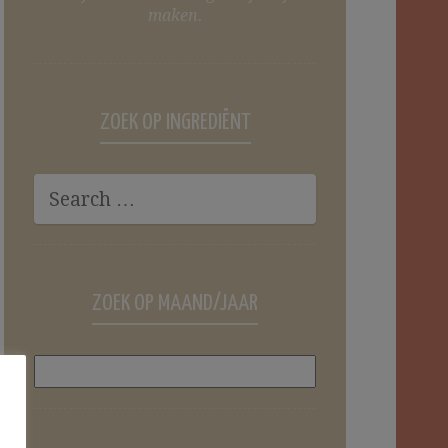
maken.
ZOEK OP INGREDIËNT
ZOEK OP MAAND/JAAR