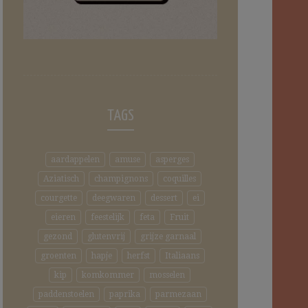
TAGS
aardappelen
amuse
asperges
Aziatisch
champignons
coquilles
courgette
deegwaren
dessert
ei
eieren
feestelijk
feta
Fruit
gezond
glutenvrij
grijze garnaal
groenten
hapje
herfst
Italiaans
kip
komkommer
mosselen
paddenstoelen
paprika
parmezaan