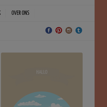
K
OVER ONS
HALLO