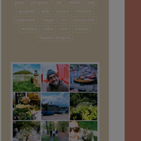
pasta
pompoen
rijst
salade
soep
spaghetti
spek
tomaat
tomaten
vegetarisch
Veggie
vis
voorgerecht
wortelen
zalm
zoet
zomers
Zonder categorie