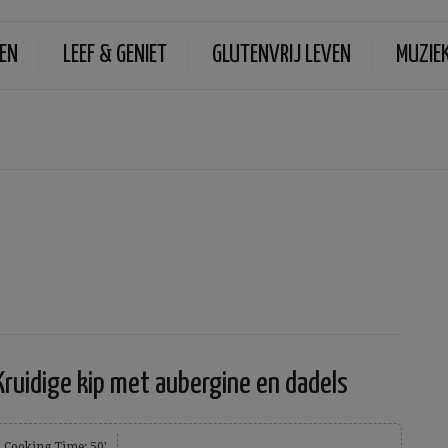
EN
LEEF & GENIET
GLUTENVRIJ LEVEN
MUZIE
Kruidige kip met aubergine en dadels
Cooking Time: 50'