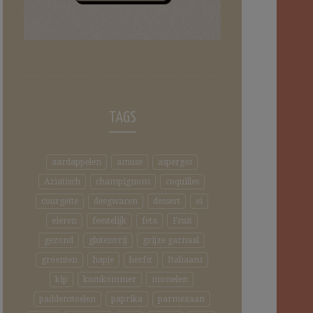
TAGS
aardappelen
amuse
asperges
Aziatisch
champignons
coquilles
courgette
deegwaren
dessert
ei
eieren
feestelijk
feta
Fruit
gezond
glutenvrij
grijze garnaal
groenten
hapje
herfst
Italiaans
kip
komkommer
mosselen
paddenstoelen
paprika
parmezaan