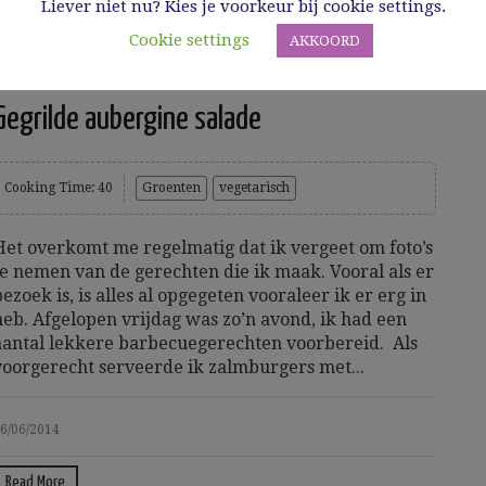
Liever niet nu? Kies je voorkeur bij cookie settings.
Cookie settings
AKKOORD
Gegrilde aubergine salade
Cooking Time: 40
Groenten
vegetarisch
Het overkomt me regelmatig dat ik vergeet om foto’s
te nemen van de gerechten die ik maak. Vooral als er
bezoek is, is alles al opgegeten vooraleer ik er erg in
heb. Afgelopen vrijdag was zo’n avond, ik had een
aantal lekkere barbecuegerechten voorbereid. Als
voorgerecht serveerde ik zalmburgers met...
6/06/2014
Read More