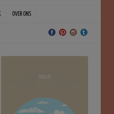
K
OVER ONS
HALLO