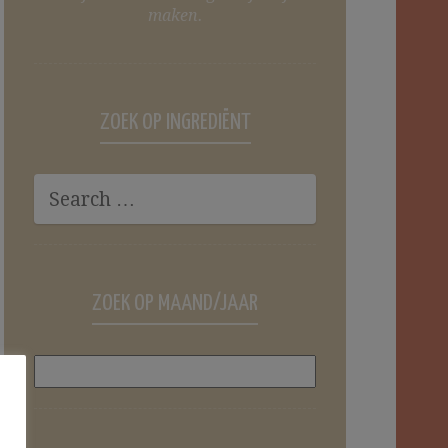
maken.
ZOEK OP INGREDIËNT
ZOEK OP MAAND/JAAR