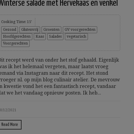
Winterse salade met Hervekaas en venkel
Cooking Time: 15'
Gezond
Glutenvrij
Groenten
GV voorgerechten
Hoofdgerechten
Kaas
Salades
vegetarisch
Voorgerechten
Dit recept werd van onder het stof gehaald. Eigenlijk
was ik het helemaal vergeten, maar laatst vroeg
iemand via Instagram naar dit recept. Het stond
vroeger nl. op mijn blog culinair atelier. De mevrouw
in kwestie vond het een fantastisch recept, vandaar
dat we het vandaag opnieuw posten. Ik heb...
0/12/2021
Read More