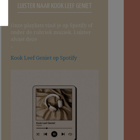
LUISTER NAAR KOOK LEEF GENIET
Onze playlists vind je op Spotify of
onder de rubriek muziek. Luister
alvast deze
↓
Kook Leef Geniet op Spotify