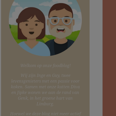
Welkom op onze foodblog!
Wij zijn Inge en Guy, twee
levensgenieters met een passie voor
koken. Samen met onze katten Diva
en Jipke wonen we aan de rand van
Genk, in het groene hart van
Limburg.
Hoewel we deze blog niet meer actief