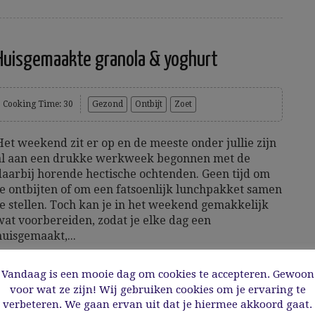
Huisgemaakte granola & yoghurt
Cooking Time: 30
Gezond
Ontbijt
Zoet
Het weekend zit er op en de meeste onder jullie zijn
al aan een drukke werkweek begonnen met de
daarbij horende hectische ochtenden. Geen tijd om
te ontbijten of om een fatsoenlijk lunchpakket samen
te stellen. Toch kan je in het weekend gemakkelijk
wat voorbereiden, zodat je elke dag een
huisgemaakt,...
Vandaag is een mooie dag om cookies te accepteren. Gewoon
0/02/2017
voor wat ze zijn! Wij gebruiken cookies om je ervaring te
verbeteren. We gaan ervan uit dat je hiermee akkoord gaat.
Read More