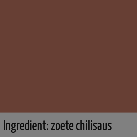
Ingredient:
zoete chilisaus