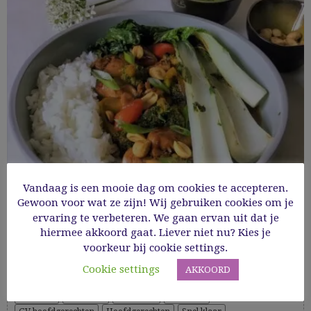
Vandaag is een mooie dag om cookies te accepteren.
Gewoon voor wat ze zijn! Wij gebruiken cookies om je
Wok met kip, groenten en pinda’s in
ervaring te verbeteren. We gaan ervan uit dat je
zoetzure saus
hiermee akkoord gaat. Liever niet nu? Kies je
voorkeur bij cookie settings.
Cookie settings
AKKOORD
Cooking Time: 20'
Aziatisch
Gevogelte
Glutenvrij
Groenten