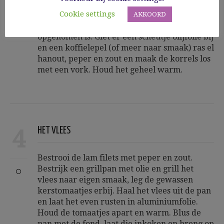
Cookie settings
Giet 1 kopje kokende kippenbouillon over de
AKKOORD
couscous en dek af tot al het vocht
opgenomen is. Giet er een scheutje olijfolie bij
en een koffielepel (of meer naar smaak) ras el
hanout, peper en zout en maak de korrels los
met een vork. Houd het geheel warm.
4
HET VLEES
Bestrooi de lam filets met peper en zout.
Bestrijk een grillpan met olie en grill het
vlees naar eigen smaak, leg de gewassen
kerstomaatjes erbij. Haal het vlees uit de pan
en laat het even rusten in aluminiumfolie.
Houd de tomaatjes apart en warm. Blus de
pan met de fond, laat die inkoken en breng op