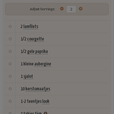
Adjust Servings:
2
lamfilets
1/2
courgette
1/2
gele paprika
1 kleine
aubergine
1
sjalot
10
kerstomaatjes
1-2 teentjes
look
2 takjes
tijm