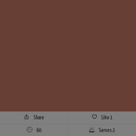
Share
Like
1
60
Serves 2