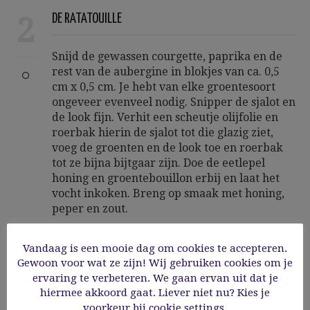
2
DE RATATOUILLE
Snijd de gewassen courgette, paprika en de
rest van de aubergine in blokjes van ca. 0,5
cm x 0,5 cm. Je hebt van elke groentesoort
ongeveer evenveel nodig. Snipper de sjalot en
de look fijn. Verhit een scheutje olijfolie en
roerbak hierin de sjalot tot die glazig ziet,
voeg de groenten en de look toe en roerbak
tot ze bijna bijtgaar zijn. Doe de eetlepel
honing en groentebouillon erbij en laat het
vocht inkoken. Breng op smaak met honing,
peper en zout.
Vandaag is een mooie dag om cookies te accepteren.
Gewoon voor wat ze zijn! Wij gebruiken cookies om je
ervaring te verbeteren. We gaan ervan uit dat je
3
DE COUSCOUS
hiermee akkoord gaat. Liever niet nu? Kies je
voorkeur bij cookie settings.