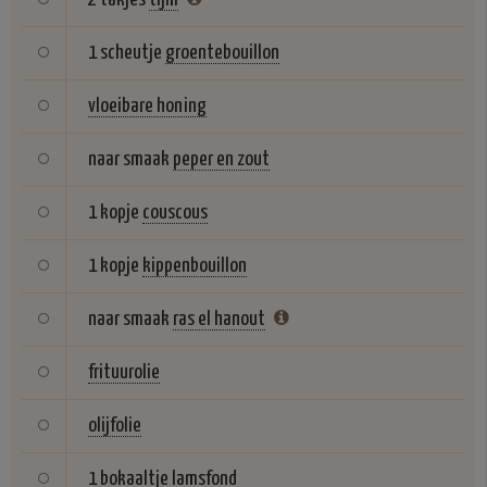
1 scheutje
groentebouillon
vloeibare honing
naar smaak
peper en zout
1 kopje
couscous
1 kopje
kippenbouillon
naar smaak
ras el hanout
frituurolie
olijfolie
1 bokaaltje
lamsfond