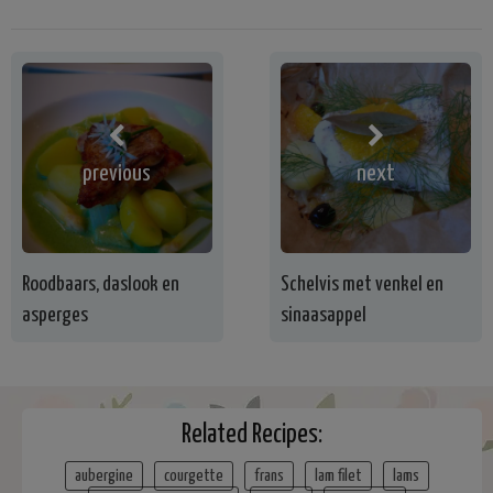
previous
next
Roodbaars, daslook en
Schelvis met venkel en
asperges
sinaasappel
Related Recipes:
aubergine
courgette
frans
lam filet
lams