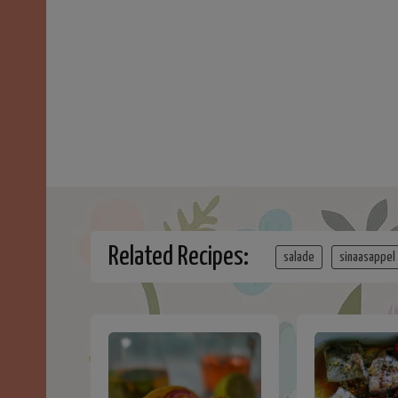
Related Recipes:
salade
sinaasappel 