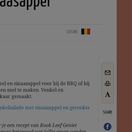
naasappel
CUISINE:
kel en sinaasappel voor bij de BBQ of bij
 en snel te maken. Venkel en
elkaar gemaakt.
nkelsalade met sinaasappel en gerookte
SHARE
 je een recept van Kook Leef Geniet
reuze benieuwd wat jullie ervan vonden.