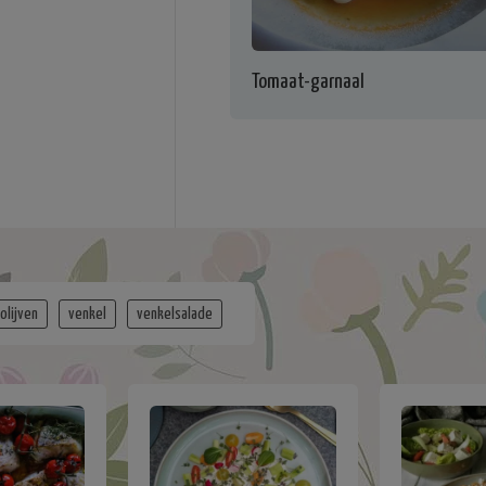
Tomaat-garnaal
olijven
venkel
venkelsalade