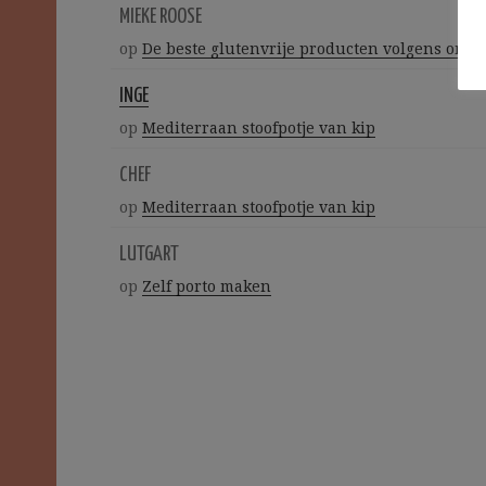
MIEKE ROOSE
op
De beste glutenvrije producten volgens ons
INGE
op
Mediterraan stoofpotje van kip
CHEF
op
Mediterraan stoofpotje van kip
LUTGART
op
Zelf porto maken