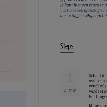
Je kunt hier een reactie na
via
Facebook
of
Instagra
ons te taggen.
Hopelijk to
Steps
1
Schaaf de
over een s
vruchtvlee
DONE
verdeel o
het fijnge
Meng most