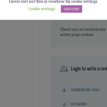
Liever niet nu? Kies je voorkeur bij cookie settings.
Cookie settings
AKKOORD
Recipe Reviews
There are no reviews for 
write your review
Login to write a rev
USERNAME OR E-MAIL
*
PASSWORD
*