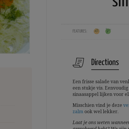
si
FEATURES:
Directions
Een frisse salade van ven
een stukje vis. Eenvoudig
sinaasappel lijken voor 
Misschien vind je deze
ve
zalm
ook wel lekker.
Laat je ons weten wanneer
geprobeerd hebt? We zijn 