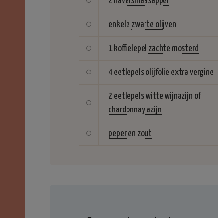
2
navelsinaasappel
enkele
zwarte olijven
1 koffielepel
zachte mosterd
4 eetlepels
olijfolie extra vergine
2 eetlepels
witte wijnazijn of
chardonnay azijn
peper en zout