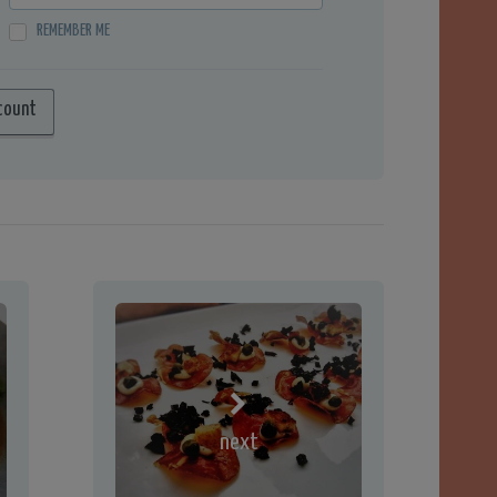
REMEMBER ME
count
next