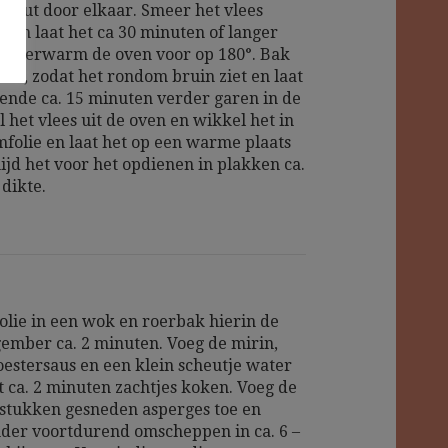
 zout door elkaar. Smeer het vlees
n en laat het ca 30 minuten of langer
. Verwarm de oven voor op 180°. Bak
aan, zodat het rondom bruin ziet en laat
ende ca. 15 minuten verder garen in de
 het vlees uit de oven en wikkel het in
folie en laat het op een warme plaats
nijd het voor het opdienen in plakken ca.
 dikte.
 olie in een wok en roerbak hierin de
 gember ca. 2 minuten. Voeg de mirin,
 oestersaus en een klein scheutje water
at ca. 2 minuten zachtjes koken. Voeg de
e stukken gesneden asperges toe en
nder voortdurend omscheppen in ca. 6 –