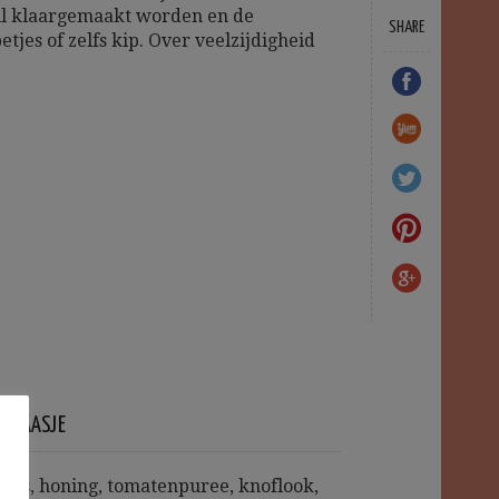
ill klaargemaakt worden en de
SHARE
tjes of zelfs kip. Over veelzijdigheid
NSHAASJE
saus, honing, tomatenpuree, knoflook,