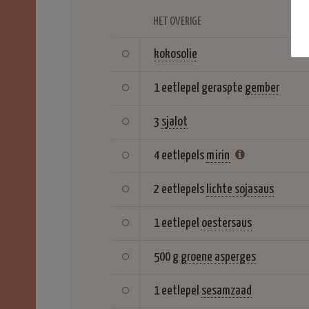
HET OVERIGE
kokosolie
1 eetlepel geraspte
gember
3
sjalot
4 eetlepels
mirin
2 eetlepels
lichte sojasaus
1 eetlepel
oestersaus
500 g
groene asperges
1 eetlepel
sesamzaad