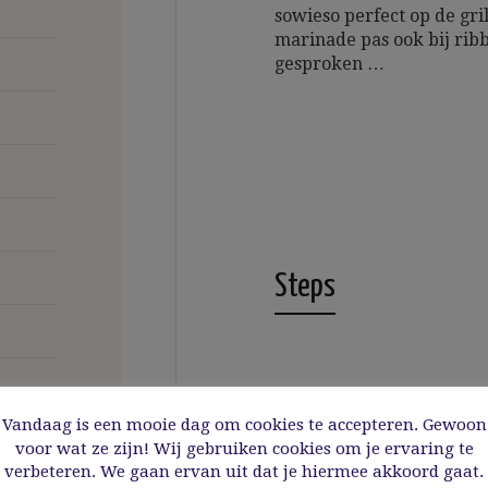
sowieso perfect op de gr
marinade pas ook bij ribbe
gesproken …
Steps
1
HET VARKE
Vandaag is een mooie dag om cookies te accepteren. Gewoon
voor wat ze zijn! Wij gebruiken cookies om je ervaring te
verbeteren. We gaan ervan uit dat je hiermee akkoord gaat.
Roer soja