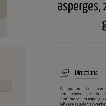
asperges, z
Directions
We houden het nog even o
een barbecue gerecht ook
combineren en asperges o
lekkere salade verwerke