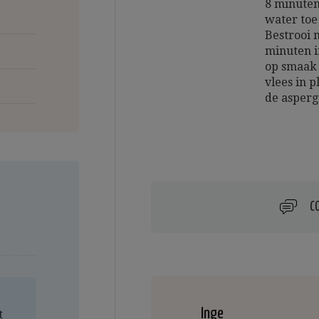
8 minuten
water toe
Bestrooi 
minuten i
op smaak 
vlees in 
de asperg
C
Inge
t