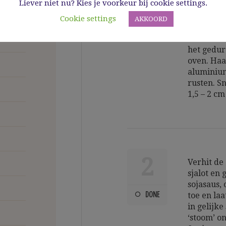
DONE
Liever niet nu? Kies je voorkeur bij cookie settings.
sambal en
hiermee i
Cookie settings
AKKOORD
marineren
het vlees 
het gedur
oven. Haal
aluminium
rusten. S
1,5 – 2 cm
2
Verhit de
sjalot en
sojasaus,
DONE
toe en la
in gelijk
‘stoom’ o