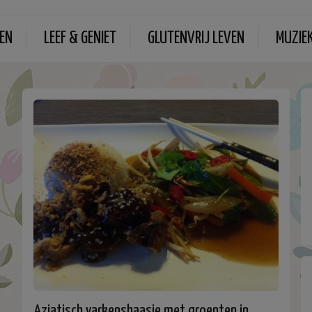
EN
LEEF & GENIET
GLUTENVRIJ LEVEN
MUZIE
Aziatisch varkenshaasje met groenten in