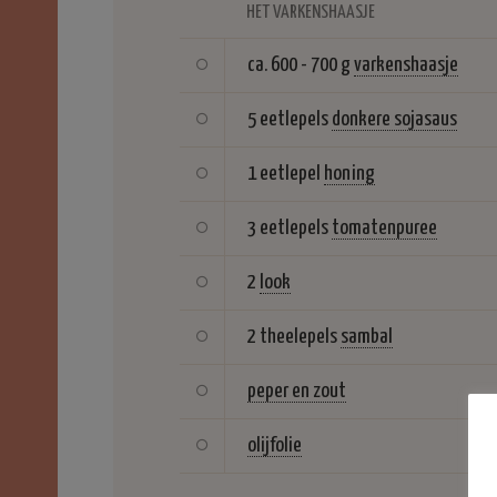
HET VARKENSHAASJE
ca. 600 - 700 g
varkenshaasje
5 eetlepels
donkere sojasaus
1 eetlepel
honing
3 eetlepels
tomatenpuree
2
look
2 theelepels
sambal
peper en zout
olijfolie