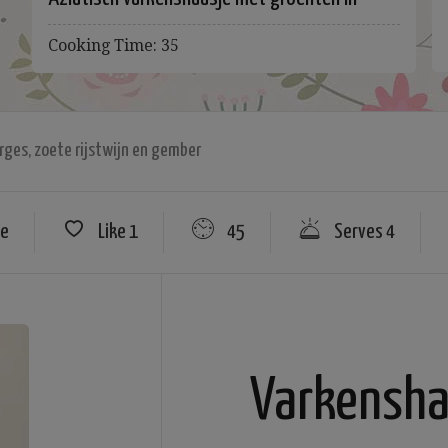
oestersaus
Cooking Time: 35
ges, zoete rijstwijn en gember
re
Like
1
45
Serves 4
Varkensha