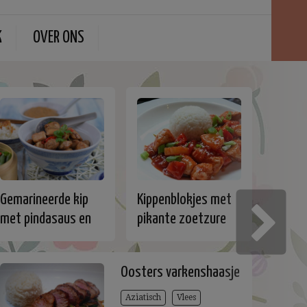
K
OVER ONS
Gemarineerde kip
Kippenblokjes met
met pindasaus en
pikante zoetzure
gestoomde
saus
groentjes
Oosters varkenshaasje
Aziatisch
Vlees