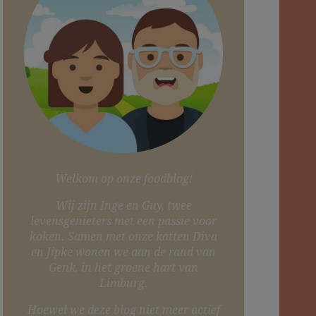
Welkom op onze foodblog!
Wij zijn Inge en Guy, twee
levensgenieters met een passie voor
koken. Samen met onze katten Diva
en Jipke wonen we aan de rand van
Genk, in het groene hart van
Limburg.
Hoewel we deze blog niet meer actief