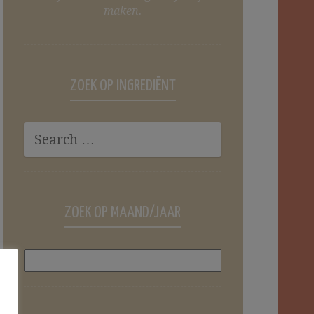
maken.
ZOEK OP INGREDIËNT
ZOEK OP MAAND/JAAR