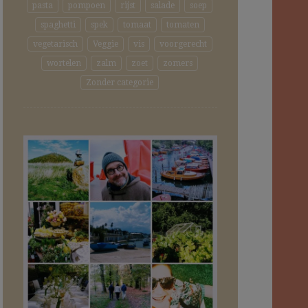
pasta
pompoen
rijst
salade
soep
spaghetti
spek
tomaat
tomaten
vegetarisch
Veggie
vis
voorgerecht
wortelen
zalm
zoet
zomers
Zonder categorie