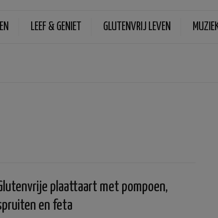
EN
LEEF & GENIET
GLUTENVRIJ LEVEN
MUZIE
Glutenvrije plaattaart met pompoen,
spruiten en feta