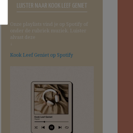
LUISTER NAAR KOOK LEEF GENIET
Onze playlists vind je op Spotify of
onder de rubriek muziek. Luister
alvast deze
↓
Kook Leef Geniet op Spotify