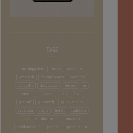
TAGS
aardappelen
amuse
asperges
Aziatisch
champignons
coquilles
courgette
deegwaren
dessert
ei
eieren
feestelijk
feta
Fruit
gezond
glutenvrij
grijze garnaal
groenten
hapje
herfst
Italiaans
kip
komkommer
mosselen
paddenstoelen
paprika
parmezaan