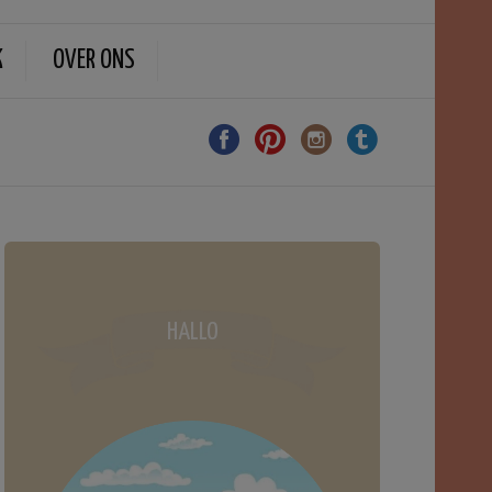
K
OVER ONS
HALLO