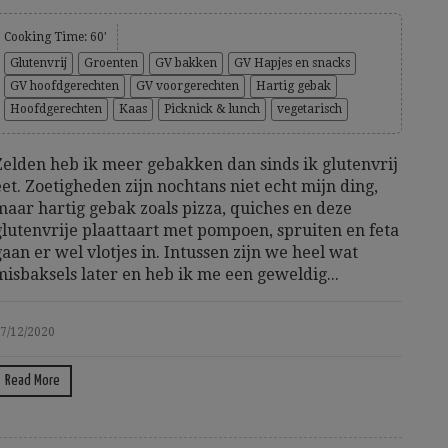
Cooking Time: 60'
Glutenvrij
Groenten
GV bakken
GV Hapjes en snacks
GV hoofdgerechten
GV voorgerechten
Hartig gebak
Hoofdgerechten
Kaas
Picknick & lunch
vegetarisch
Zelden heb ik meer gebakken dan sinds ik glutenvrij
eet. Zoetigheden zijn nochtans niet echt mijn ding,
maar hartig gebak zoals pizza, quiches en deze
glutenvrije plaattaart met pompoen, spruiten en feta
gaan er wel vlotjes in. Intussen zijn we heel wat
misbaksels later en heb ik me een geweldig...
7/12/2020
Read More