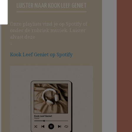
LUISTER NAAR KOOK LEEF GENIET
Onze playlists vind je op Spotify of
onder de rubriek muziek. Luister
alvast deze
↓
Kook Leef Geniet op Spotify