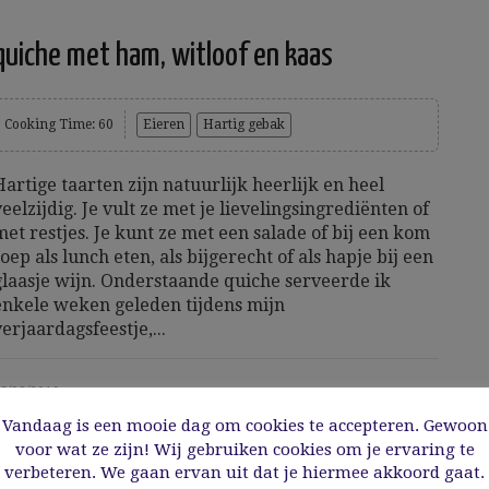
quiche met ham, witloof en kaas
Cooking Time: 60
Eieren
Hartig gebak
Hartige taarten zijn natuurlijk heerlijk en heel
veelzijdig. Je vult ze met je lievelingsingrediënten of
met restjes. Je kunt ze met een salade of bij een kom
soep als lunch eten, als bijgerecht of als hapje bij een
glaasje wijn. Onderstaande quiche serveerde ik
enkele weken geleden tijdens mijn
verjaardagsfeestje,...
5/02/2019
Vandaag is een mooie dag om cookies te accepteren. Gewoon
Read More
voor wat ze zijn! Wij gebruiken cookies om je ervaring te
verbeteren. We gaan ervan uit dat je hiermee akkoord gaat.