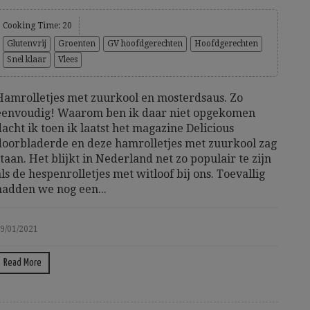
Cooking Time: 20
Glutenvrij
Groenten
GV hoofdgerechten
Hoofdgerechten
Snel klaar
Vlees
Hamrolletjes met zuurkool en mosterdsaus. Zo
eenvoudig! Waarom ben ik daar niet opgekomen
dacht ik toen ik laatst het magazine Delicious
doorbladerde en deze hamrolletjes met zuurkool zag
staan. Het blijkt in Nederland net zo populair te zijn
als de hespenrolletjes met witloof bij ons. Toevallig
hadden we nog een...
9/01/2021
Read More