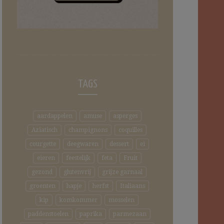
TAGS
aardappelen
amuse
asperges
Aziatisch
champignons
coquilles
courgette
deegwaren
dessert
ei
eieren
feestelijk
feta
Fruit
gezond
glutenvrij
grijze garnaal
groenten
hapje
herfst
Italiaans
kip
komkommer
mosselen
paddenstoelen
paprika
parmezaan