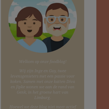
Welkom op onze foodblog!
Wij zijn Inge en Guy, twee
levensgenieters met een passie voor
koken. Samen met onze katten Diva
en Jipke wonen we aan de rand van
Genk, in het groene hart van
Limburg.
Hoewel we deze blog niet meer actief