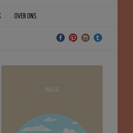
K
OVER ONS
HALLO