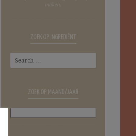
maken.
ZOEK OP INGREDIËNT
ZOEK OP MAAND/JAAR