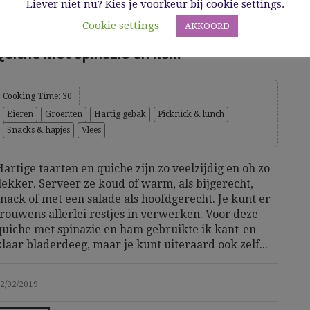
Liever niet nu? Kies je voorkeur bij cookie settings.
Cookie settings
AKKOORD
Quiche met spinazie en ham
Cooking Time: 30
Eieren
Groenten
Hartig gebak
Picknick & lunch
Snacks & hapjes
Vlees
Hartige taarten en quiche zijn zo veelzijdig en oh zo
lekker. Serveer ze koud of warm, als bijgerecht,
snack of met een salade als hoofdgerecht. Je kunt er
trouwens allerlei restjes in verwerken. Voor deze
quiche met spinazie en ham gebruikte ik kant-en-
klaar bladerdeeg, maar je kunt uiteraard ook zelf...
2/02/2019