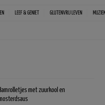
EN
LEEF & GENIET
GLUTENVRIJ LEVEN
MUZIE
Hamrolletjes met zuurkool en
mosterdsaus