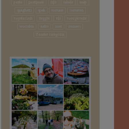
pasta
pompoen
rijst
salade
soep
spaghetti
spek
tomaat
tomaten
vegetarisch
Veggie
vis
voorgerecht
wortelen
zalm
zoet
zomers
Zonder categorie