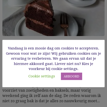
Glutenvrije chocoladecake
Vandaag is een mooie dag om cookies te accepteren.
Gewoon voor wat ze zijn! Wij gebruiken cookies om je
ervaring te verbeteren. We gaan ervan uit dat je
Cooking Time: 55'
hiermee akkoord gaat. Liever niet nu? Kies je
Glutenvrij
GV bakken
GV desserts
vegetarisch
Zoet
voorkeur bij cookie settings.
Cookie settings
AKKOORD
De wonderen zijn de wereld nog niet uit, ik ben zowaar
aan het bakken gegaan. Het is normaal Guy die ons
voorziet van zoetigheden en baksels, maar vorig
weekend ging ik zelf aan de slag. De reden waarom ik
niet zo graag bak is dat je alles zo nauwkeurig moet...