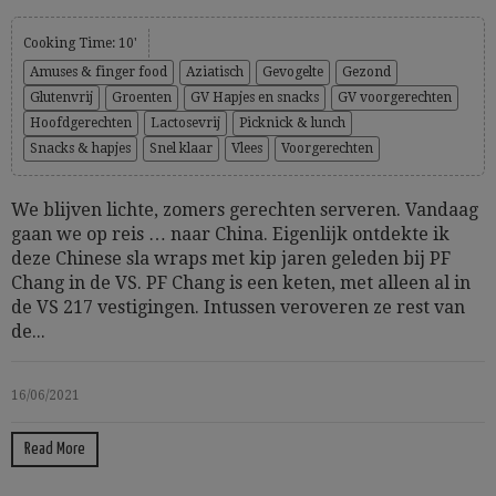
Cooking Time: 10'
Amuses & finger food
Aziatisch
Gevogelte
Gezond
Glutenvrij
Groenten
GV Hapjes en snacks
GV voorgerechten
Hoofdgerechten
Lactosevrij
Picknick & lunch
Snacks & hapjes
Snel klaar
Vlees
Voorgerechten
We blijven lichte, zomers gerechten serveren. Vandaag
gaan we op reis … naar China. Eigenlijk ontdekte ik
deze Chinese sla wraps met kip jaren geleden bij PF
Chang in de VS. PF Chang is een keten, met alleen al in
de VS 217 vestigingen. Intussen veroveren ze rest van
de...
16/06/2021
Read More