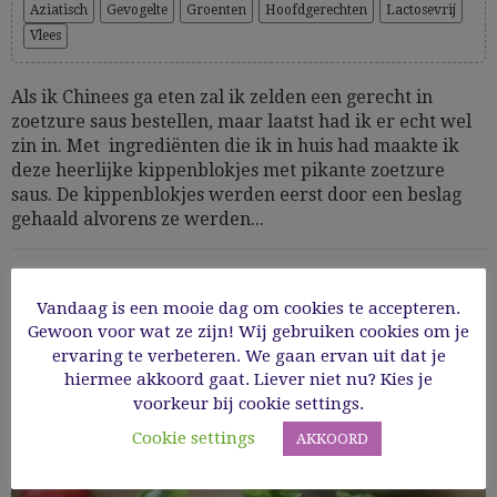
Aziatisch
Gevogelte
Groenten
Hoofdgerechten
Lactosevrij
Vlees
Als ik Chinees ga eten zal ik zelden een gerecht in
zoetzure saus bestellen, maar laatst had ik er echt wel
zin in. Met ingrediënten die ik in huis had maakte ik
deze heerlijke kippenblokjes met pikante zoetzure
saus. De kippenblokjes werden eerst door een beslag
gehaald alvorens ze werden...
20/06/2020
Vandaag is een mooie dag om cookies te accepteren.
Gewoon voor wat ze zijn! Wij gebruiken cookies om je
Read More
ervaring te verbeteren. We gaan ervan uit dat je
hiermee akkoord gaat. Liever niet nu? Kies je
voorkeur bij cookie settings.
Cookie settings
AKKOORD