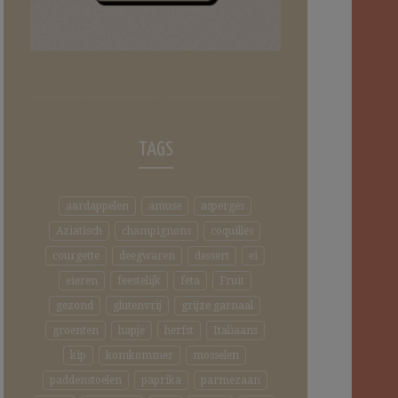
TAGS
aardappelen
amuse
asperges
Aziatisch
champignons
coquilles
courgette
deegwaren
dessert
ei
eieren
feestelijk
feta
Fruit
gezond
glutenvrij
grijze garnaal
groenten
hapje
herfst
Italiaans
kip
komkommer
mosselen
paddenstoelen
paprika
parmezaan