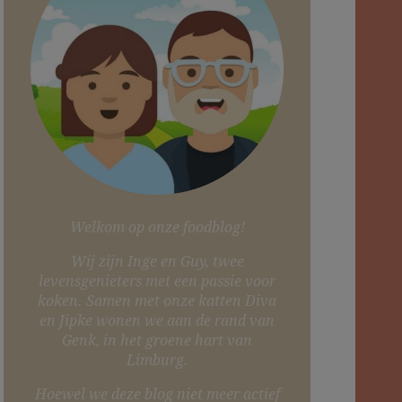
Welkom op onze foodblog!
Wij zijn Inge en Guy, twee
levensgenieters met een passie voor
koken. Samen met onze katten Diva
en Jipke wonen we aan de rand van
Genk, in het groene hart van
Limburg.
Hoewel we deze blog niet meer actief