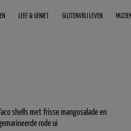
EN
LEEF & GENIET
GLUTENVRIJ LEVEN
MUZIE
Taco shells met frisse mangosalade en
gemarineerde rode ui