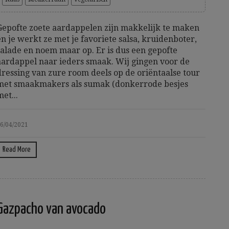
Gepofte zoete aardappelen zijn makkelijk te maken
en je werkt ze met je favoriete salsa, kruidenboter,
salade en noem maar op. Er is dus een gepofte
aardappel naar ieders smaak. Wij gingen voor de
dressing van zure room deels op de oriëntaalse tour
met smaakmakers als sumak (donkerrode besjes
met...
6/04/2021
Read More
Gazpacho van avocado