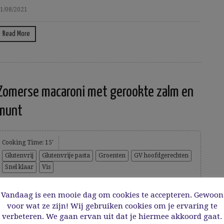
1/08/2021
Read More
Zomerse macaroni met gerookte zalm en
munt
Cooking Time: 15'
Glutenvrij
Glutenvrije pasta
Groenten
GV hoofdgerechten
Snel klaar
Vis
Op maandag eten we vaak pasta omdat het snel
Vandaag is een mooie dag om cookies te accepteren. Gewoon
klaar is en beter in ons avondschema past. Soms is
voor wat ze zijn! Wij gebruiken cookies om je ervaring te
verbeteren. We gaan ervan uit dat je hiermee akkoord gaat.
dat spaghetti Bolognese, maar vaak ook gewoon iets