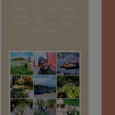
pasta
pompoen
rijst
salade
soep
spaghetti
spek
tomaat
tomaten
vegetarisch
Veggie
vis
voorgerecht
wortelen
zalm
zoet
zomers
Zonder categorie