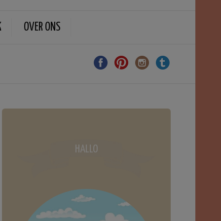
K
OVER ONS
HALLO