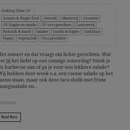
Cooking Time: 25'
Amuses & finger food
Gezond
Glutenvrij
Groenten
GV Hapjes en snacks
GV voorgerechten
Lactosevrij
Picknick & lunch
Salades
Snacks & hapjes
Snel klaar
Vegan
vegetarisch
Voorgerechten
Het zomert en dat vraagt om lichte gerechten. Wat
eet jij het liefst op een zonnige zomerdag? Steek je
de barbecue aan of ga je voor een lekkere salade?
Wij hebben deze week o.a. een caesar salade op het
menu staan, maar ook deze taco shells met frisse
mangosalade en...
1/03/2026
Read More