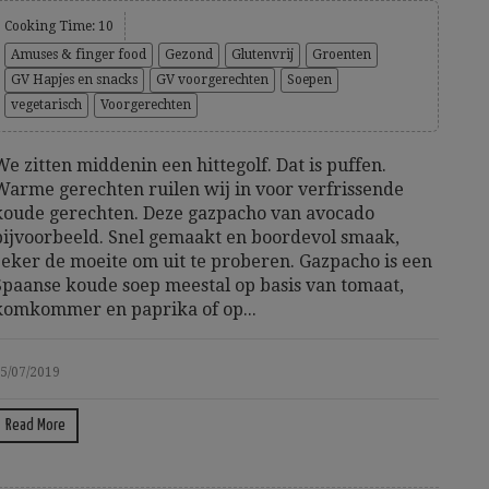
Cooking Time: 10
Amuses & finger food
Gezond
Glutenvrij
Groenten
GV Hapjes en snacks
GV voorgerechten
Soepen
vegetarisch
Voorgerechten
We zitten middenin een hittegolf. Dat is puffen.
Warme gerechten ruilen wij in voor verfrissende
koude gerechten. Deze gazpacho van avocado
bijvoorbeeld. Snel gemaakt en boordevol smaak,
zeker de moeite om uit te proberen. Gazpacho is een
Spaanse koude soep meestal op basis van tomaat,
komkommer en paprika of op...
5/07/2019
Read More