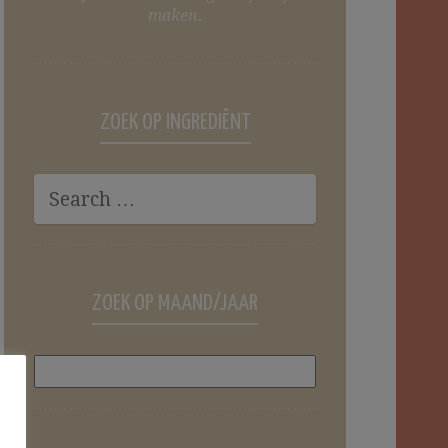
maken.
ZOEK OP INGREDIËNT
ZOEK OP MAAND/JAAR