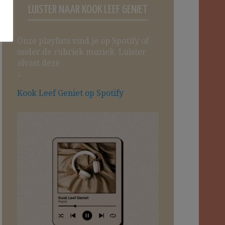
LUISTER NAAR KOOK LEEF GENIET
Onze playlists vind je op Spotify of
onder de rubriek muziek. Luister
alvast deze
↓
Kook Leef Geniet op Spotify