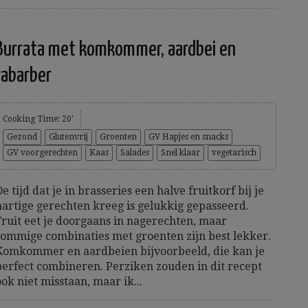
Burrata met komkommer, aardbei en
rabarber
Cooking Time: 20'
Gezond
Glutenvrij
Groenten
GV Hapjes en snacks
GV voorgerechten
Kaas
Salades
Snel klaar
vegetarisch
De tijd dat je in brasseries een halve fruitkorf bij je
hartige gerechten kreeg is gelukkig gepasseerd.
Fruit eet je doorgaans in nagerechten, maar
sommige combinaties met groenten zijn best lekker.
Komkommer en aardbeien bijvoorbeeld, die kan je
perfect combineren. Perziken zouden in dit recept
ook niet misstaan, maar ik...