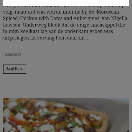
Het gebeurt niet vaak dat ik een recept stap voor stap
volg, maar dat was wel de intentie bij de ‘Moroccan-
Spiced Chicken with Dates and Aubergines’ van Nigella
Lawson. Onderweg bleek dat de enige sinaasappel die
in mijn koelkast lag aan de onderkant groen was
uitgeslagen. Ik verving hem daarom...
13/08/2023
Read More