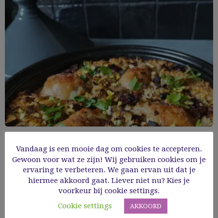
Kruidige kip met aubergine en dadels
Vandaag is een mooie dag om cookies te accepteren.
Gewoon voor wat ze zijn! Wij gebruiken cookies om je
ervaring te verbeteren. We gaan ervan uit dat je
Cooking Time: 50'
hiermee akkoord gaat. Liever niet nu? Kies je
Gevogelte
Glutenvrij
GV hoofdgerechten
Hoofdgerechten
voorkeur bij cookie settings.
Mediterraan
Cookie settings
AKKOORD