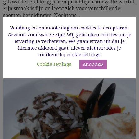
gitzwarte schil krijg je een prachtige roomwitte wortel.
Zijn smaak is fijn en leent zich voor verschillende
soorten bereidingen. Nochtans...
Vandaag is een mooie dag om cookies te accepteren.
10/03/2019
Gewoon voor wat ze zijn! Wij gebruiken cookies om je
ervaring te verbeteren. We gaan ervan uit dat je
hiermee akkoord gaat. Liever niet nu? Kies je
Read More
voorkeur bij cookie settings.
Cookie settings
AKKOORD